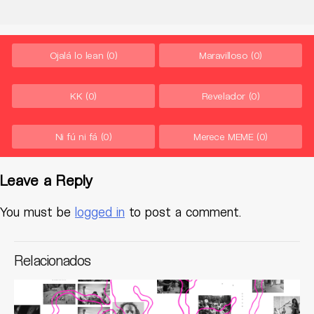
Ojalá lo lean
(0)
Maravilloso
(0)
KK
(0)
Revelador
(0)
Ni fú ni fá
(0)
Merece MEME
(0)
Leave a Reply
You must be
logged in
to post a comment.
Relacionados