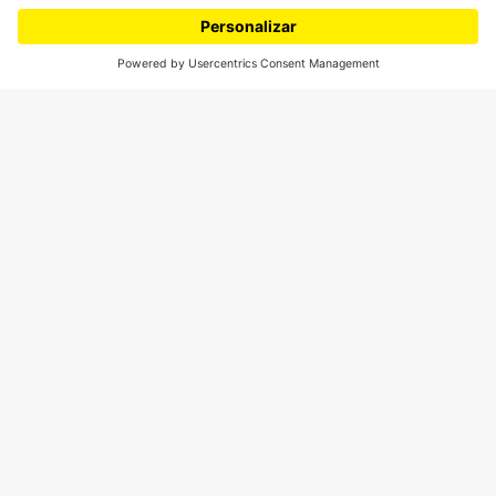
¿Quieres escribir en 070?
CONTÁCTANOS
cerosetenta@uniandes.edu.co
BOGOTÁ, COLOMBIA
NEWSLETTER
Suscríbase