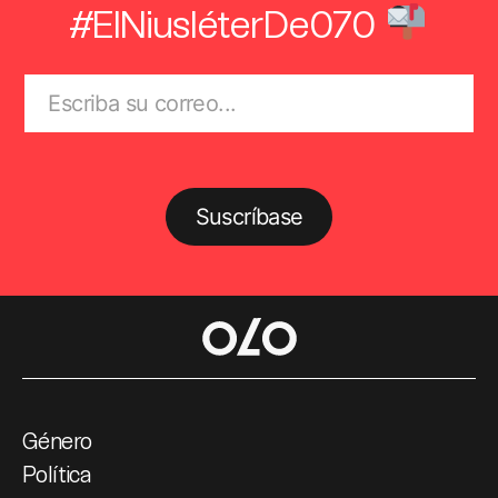
#ElNiusléterDe070
Suscríbase
Género
Política