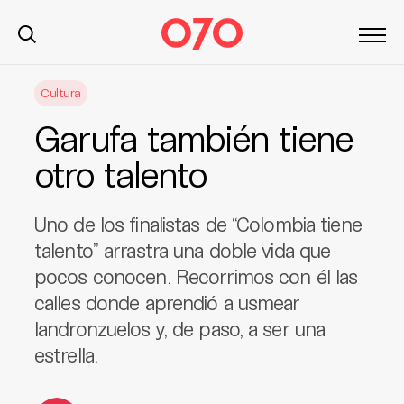
S
Cultura
k
i
Garufa también tiene
p
t
otro talento
o
c
Uno de los finalistas de “Colombia tiene
o
n
talento” arrastra una doble vida que
t
pocos conocen. Recorrimos con él las
e
calles donde aprendió a usmear
n
landronzuelos y, de paso, a ser una
t
estrella.