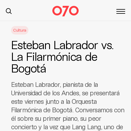
S
Cultura
k
i
Esteban Labrador vs.
p
t
La Filarmónica de
o
Bogotá
c
o
n
Esteban Labrador, pianista de la
t
Universidad de los Andes, se presentará
e
este viernes junto a la Orquesta
n
t
Filarmónica de Bogotá. Conversamos con
él sobre su primer piano, su peor
concierto y la vez que Lang Lang, uno de