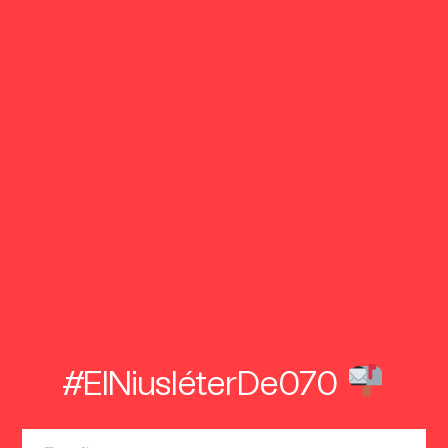
#ElNiusléterDe070