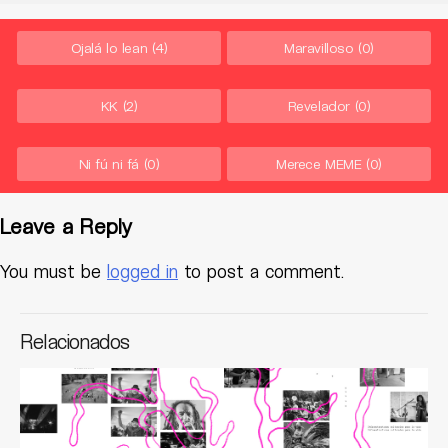
Ojalá lo lean
(4)
Maravilloso
(0)
KK
(2)
Revelador
(0)
Ni fú ni fá
(0)
Merece MEME
(0)
Leave a Reply
You must be
logged in
to post a comment.
Relacionados