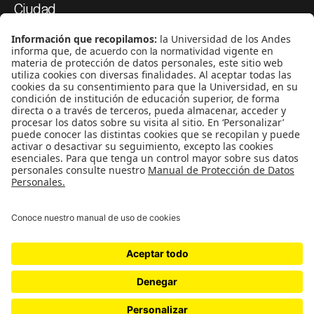
Ciudad
Movilización social
¿Quiénes somos?
Podcasts
Ediciones especiales
Proyectos 070
SÍGUENOS
¿Quieres escribir en 070?