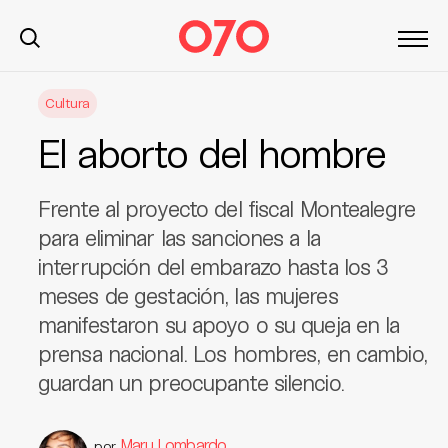
S
Cultura
k
i
El aborto del hombre
p
t
o
Frente al proyecto del fiscal Montealegre
c
para eliminar las sanciones a la
o
interrupción del embarazo hasta los 3
n
meses de gestación, las mujeres
t
manifestaron su apoyo o su queja en la
e
n
prensa nacional. Los hombres, en cambio,
t
guardan un preocupante silencio.
Maru Lombardo
por