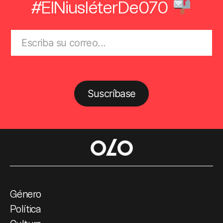
#ElNiusléterDe070
Suscríbase
Género
Política