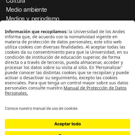
Cultura
Medio ambiente
Medios y periodismo
Ciudad
Movilización social
¿Quiénes somos?
Podcasts
Ediciones especiales
Proyectos 070
SÍGUENOS