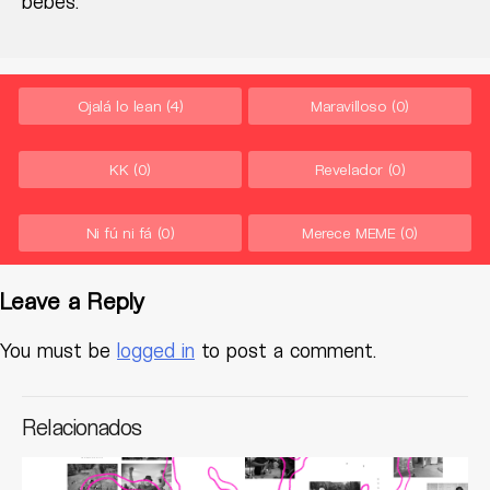
bebés.
Ojalá lo lean
(4)
Maravilloso
(0)
KK
(0)
Revelador
(0)
Ni fú ni fá
(0)
Merece MEME
(0)
Leave a Reply
You must be
logged in
to post a comment.
Relacionados