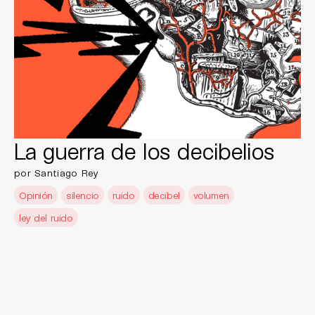
La guerra de los decibelios
por Santiago Rey
Opinión
silencio
ruido
decibel
volumen
ley del ruido