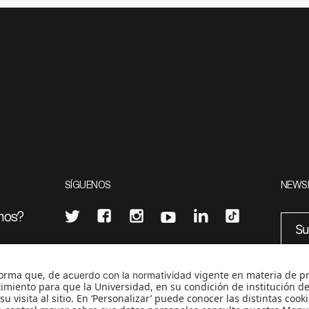
SÍGUENOS
NEWS
mos?
¿Quieres escribir en 070?
eciales
0
CONTÁCTANOS
cerosetenta@uniandes.edu.co