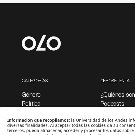
CATEGORÍAS
CEROSETENTA
Género
¿Quiénes so
Política
Podcasts
Cultura
Ediciones esp
Medio ambiente
Proyectos 07
Medios y periodismo