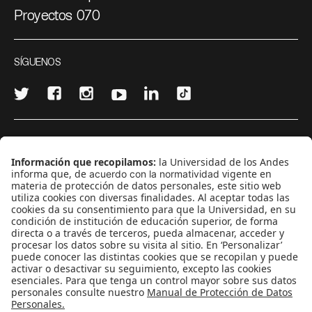
Proyectos 070
SÍGUENOS
¿Quieres escribir en 070?
CONTÁCTANOS
cerosetenta@uniandes.edu.co
BOGOTÁ, COLOMBIA
NEWSLETTER