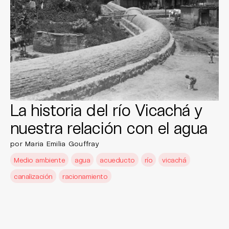
La historia del río Vicachá y
nuestra relación con el agua
por Maria Emilia Gouffray
Medio ambiente
agua
acueducto
río
vicachá
canalización
racionamiento