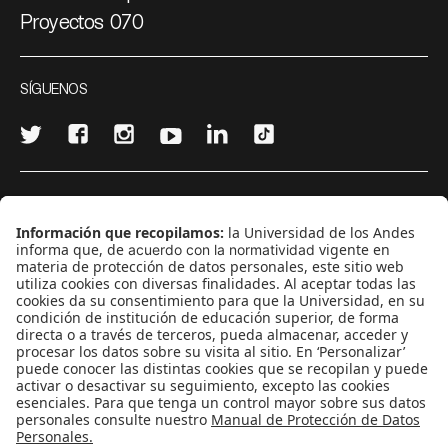
Proyectos 070
SÍGUENOS
¿Quieres escribir en 070?
CONTÁCTANOS
cerosetenta@uniandes.edu.co
BOGOTÁ, COLOMBIA
NEWSLETTER