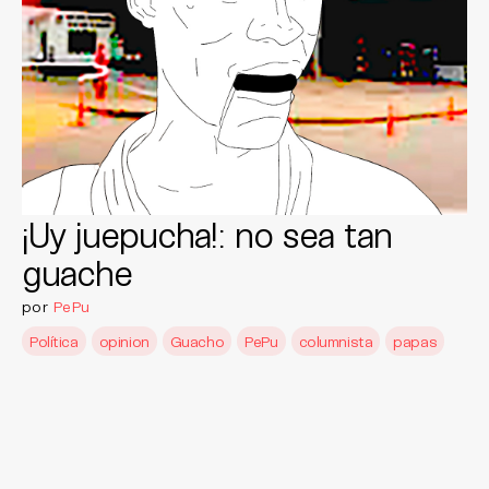
¡Uy juepucha!: no sea tan
guache
por
PePu
Política
opinion
Guacho
PePu
columnista
papas