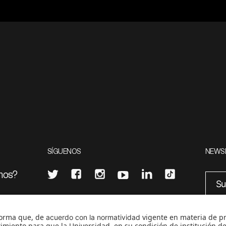
SÍGUENOS
NEWS
mos?
¿Quieres escribir en 070?
eciales
0
CONTÁCTANOS