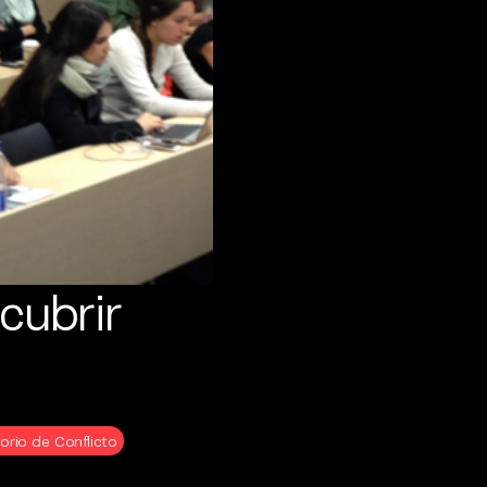
cubrir
orio de Conflicto