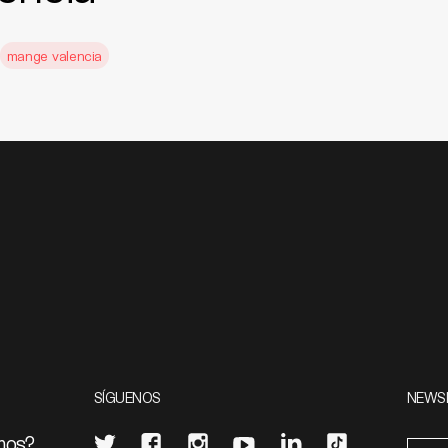
mange valencia
SÍGUENOS
NEWS
mos?