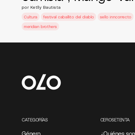
por Ketlly Bautista
Cultura
festival caballito del diablo
sello inncorrecto
meridian brothers
CATEGORÍAS
CEROSETENTA
Género
¿Quiénes so