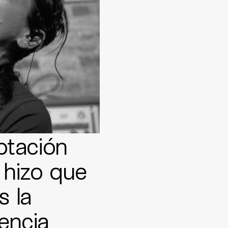
ptación
 hizo que
s la
lencia