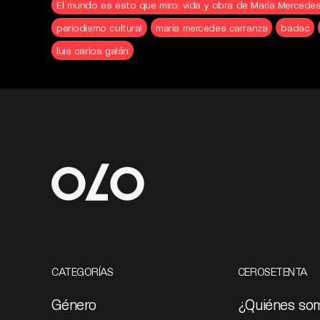
El mundo es esto que miro: vida y obra de María Mercede
periodismo cultural
maría mercedes carranza
badac
luis carlos galán
CATEGORÍAS
CEROSETENTA
Género
¿Quiénes so