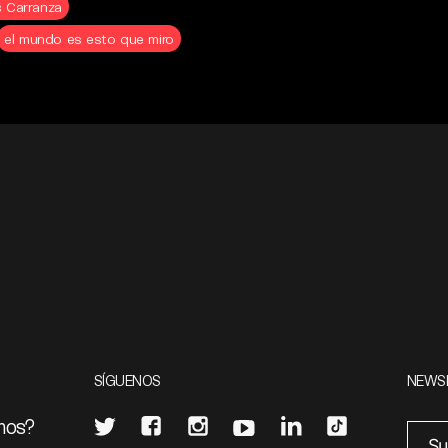
s Carranza
el mundo es esto que miro
SÍGUENOS
NEWS
mos?