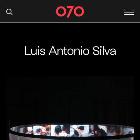
Luis Antonio Silva
S
k
i
p
t
o
c
o
n
t
e
n
t