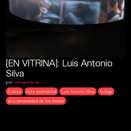
[EN VITRINA]: Luis Antonio
Silva
por
cerosetenta
Cultura
Arte multimedial
Luis Antonio Silva
Voltaje
arte Universidad de los Andes