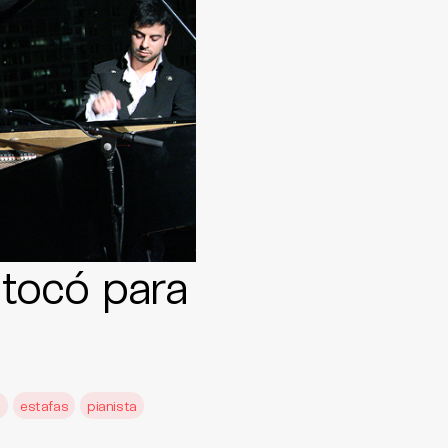
 tocó para
i
estafas
pianista