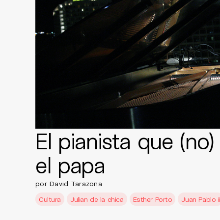
El pianista que (no)
el papa
por David Tarazona
Cultura
Julian de la chica
Esther Porto
Juan Pablo i