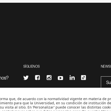
SÍGUENOS
NEWS
mos?
¿Quieres escribir en 070?
eciales
0
CONTÁCTANOS
cerosetenta@uniandes.edu.co