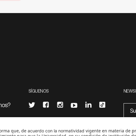
SÍGUENOS
NEWS
mos?
¿Quieres escribir en 070?
eciales
0
CONTÁCTANOS