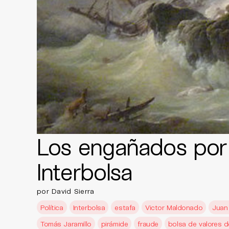
Los engañados por
Interbolsa
por David Sierra
Política
Interbolsa
estafa
Victor Maldonado
Juan 
Tomás Jaramillo
pirámide
fraude
bolsa de valores 