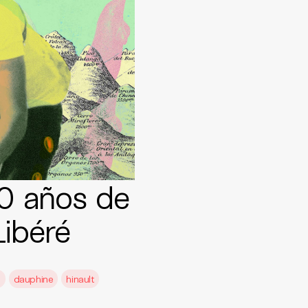
40 años de
Libéré
m
dauphine
hinault