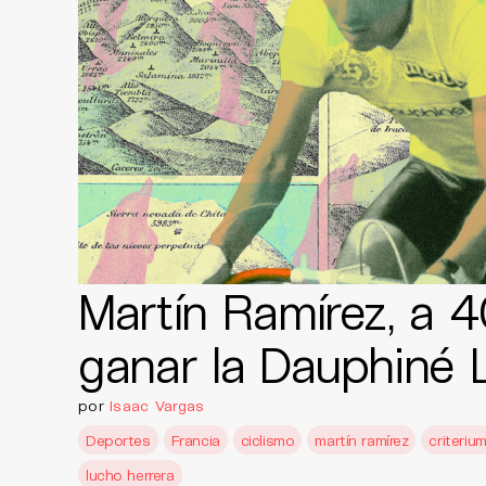
Martín Ramírez, a 
ganar la Dauphiné 
por
Isaac Vargas
Deportes
Francia
ciclismo
martín ramírez
criteriu
lucho herrera