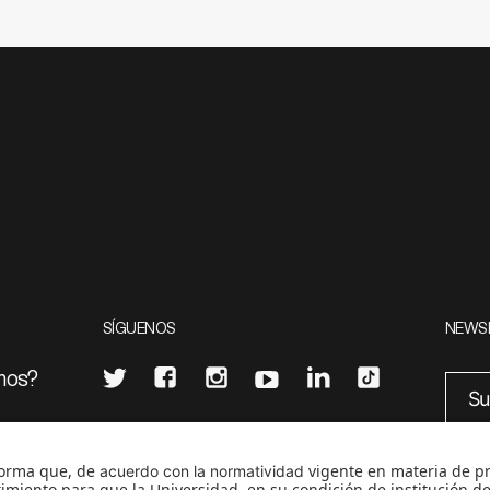
SÍGUENOS
NEWS
mos?
¿Quieres escribir en 070?
eciales
0
CONTÁCTANOS