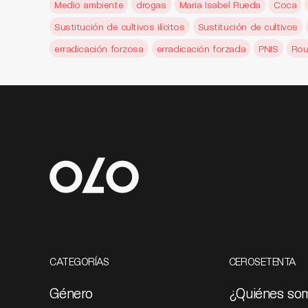
Medio ambiente
drogas
Maria Isabel Rueda
Coca
Sustitución de cultivos ilícitos
Sustitución de cultivos
erradicación forzosa
erradicación forzada
PNIS
Rou
CATEGORÍAS
CEROSETENTA
Género
¿Quiénes so