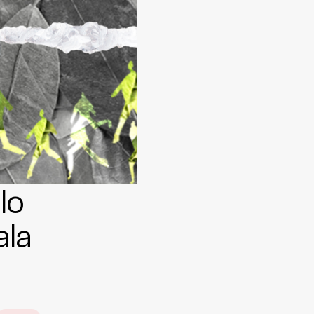
lo
ala