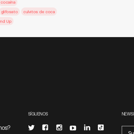
cocaína
glifosato
culvitos de coca
nd Up
SÍGUENOS
NEWS
mos?