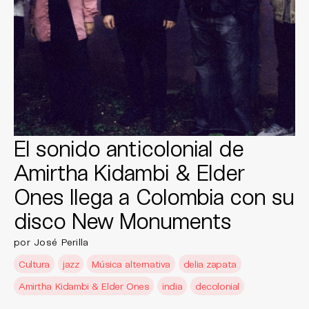
El sonido anticolonial de
Amirtha Kidambi & Elder
Ones llega a Colombia con su
disco New Monuments
por José Perilla
Cultura
jazz
Música alternativa
delia zapata
Amirtha Kidambi & Elder Ones
india
decolonial