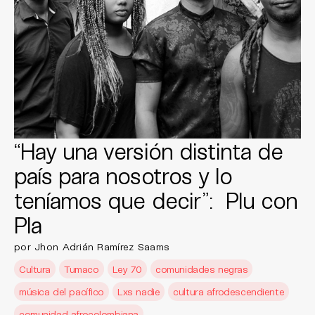
“Hay una versión distinta de
país para nosotros y lo
teníamos que decir”: Plu con
Pla
por Jhon Adrián Ramírez Saams
Cultura
Tumaco
Ley 70
comunidades negras
música del pacífico
Lxs nadie
cultura afrodescendiente
comunidad afrocolombiana