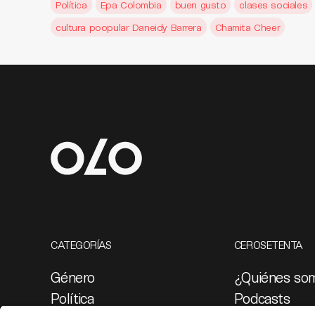
Política
Epa Colombia
buen gusto
clases sociales
cultura poopular Daneidy Barrera
Chamita Cheer
CATEGORÍAS
CEROSETENTA
Género
¿Quiénes so
Política
Podcasts