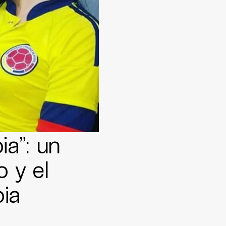
ia”: un
o y el
ia