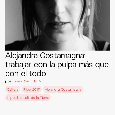
Alejandra Costamagna:
trabajar con la pulpa más que
con el todo
por
Laura Galindo M.
Cultura
Filbo 2017
Alejandra Costamagna
Imposible salir de la Tierra