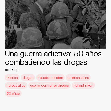
Una guerra adictiva: 50 años
combatiendo las drogas
por Clip
Política
drogas
Estados Unidos
america latina
narcotrafico
guerra contra las drogas
richard nixon
50 años