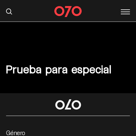
Prueba para especial
S
k
i
p
t
o
c
o
n
Género
t