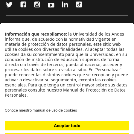
¿Quieres escribir en 070?
CONTÁCTANOS
cerosetenta@uniandes.edu.co
BOGOTÁ, COLOMBIA
NEWSLETTER
Suscríbase