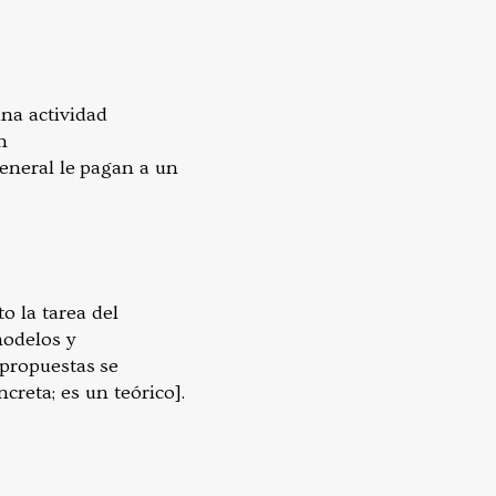
una actividad
n
general le pagan a un
to la tarea del
modelos y
 propuestas se
reta; es un teórico].