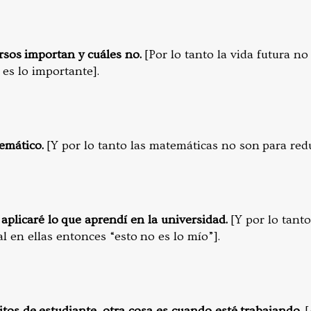
rsos importan y cuáles no.
[Por lo tanto la vida futura n
es lo importante].
emático.
[Y por lo tanto las matemáticas no son para redu
 aplicaré lo que aprendí en la universidad.
[Y por lo tant
l en ellas entonces “esto no es lo mío”].
tos de estudiante, otra cosa es cuando esté trabajando.
[