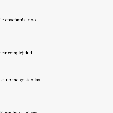
o le enseñará a uno
cir complejidad].
o si no me gustan las
Al graduarse el ser