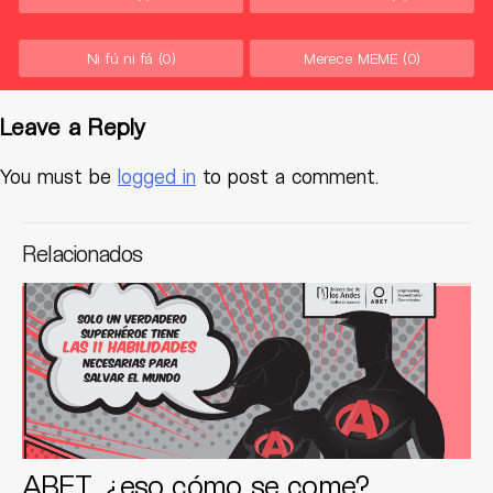
Ni fú ni fá
(0)
Merece MEME
(0)
Leave a Reply
You must be
logged in
to post a comment.
Relacionados
ABET, ¿eso cómo se come?