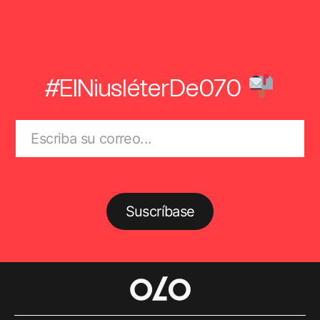
#ElNiusléterDe070
Suscríbase