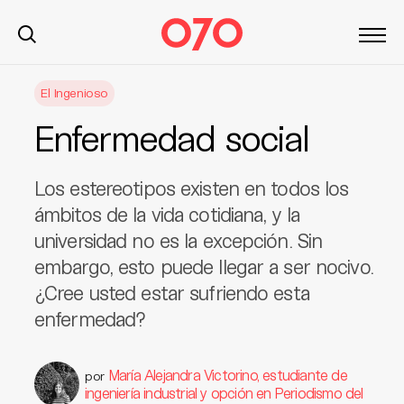
S
El Ingenioso
k
i
Enfermedad social
p
t
o
Los estereotipos existen en todos los
c
ámbitos de la vida cotidiana, y la
o
universidad no es la excepción. Sin
n
embargo, esto puede llegar a ser nocivo.
t
¿Cree usted estar sufriendo esta
e
n
enfermedad?
t
María Alejandra Victorino, estudiante de
por
ingeniería industrial y opción en Periodismo del