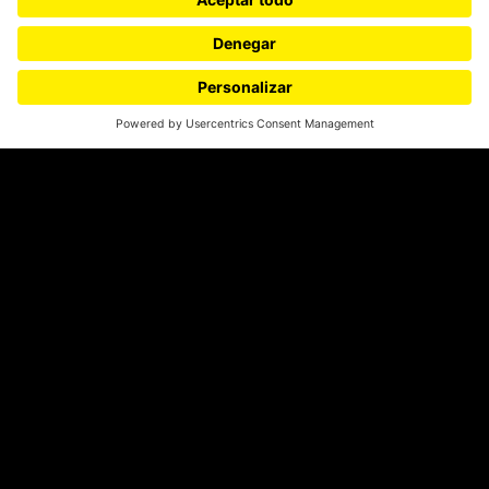
SÍGUENOS
¿Quieres escribir en 070?
CONTÁCTANOS
cerosetenta@uniandes.edu.co
BOGOTÁ, COLOMBIA
NEWSLETTER
Suscríbase