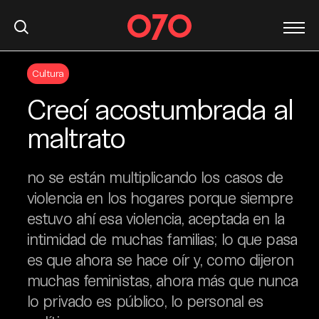
S
Cultura
k
i
Crecí acostumbrada al
p
t
maltrato
o
c
no se están multiplicando los casos de
o
n
violencia en los hogares porque siempre
t
estuvo ahí esa violencia, aceptada en la
e
intimidad de muchas familias; lo que pasa
n
es que ahora se hace oír y, como dijeron
t
muchas feministas, ahora más que nunca
lo privado es público, lo personal es