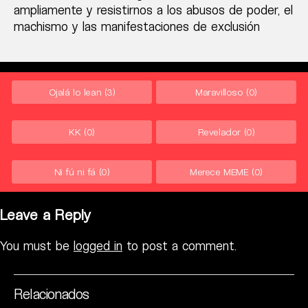
ampliamente y resistirnos a los abusos de poder, el
machismo y las manifestaciones de exclusión
Ojalá lo lean
(3)
Maravilloso
(0)
KK
(0)
Revelador
(0)
Ni fú ni fá
(0)
Merece MEME
(0)
Leave a Reply
You must be
logged in
to post a comment.
Relacionados