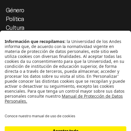
Género
Política
Cultura
Medio ambiente
Medios y periodismo
Ciudad
Movilización social
¿Quiénes somos?
Podcasts
Ediciones especiales
Proyectos 070