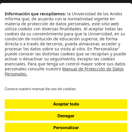
¿Quieres escribir en 070?
CONTÁCTANOS
cerosetenta@uniandes.edu.co
BOGOTÁ, COLOMBIA
NEWSLETTER
Suscríbase