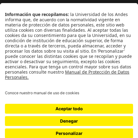
¿Quieres escribir en 070?
CONTÁCTANOS
cerosetenta@uniandes.edu.co
BOGOTÁ, COLOMBIA
NEWSLETTER
Suscríbase