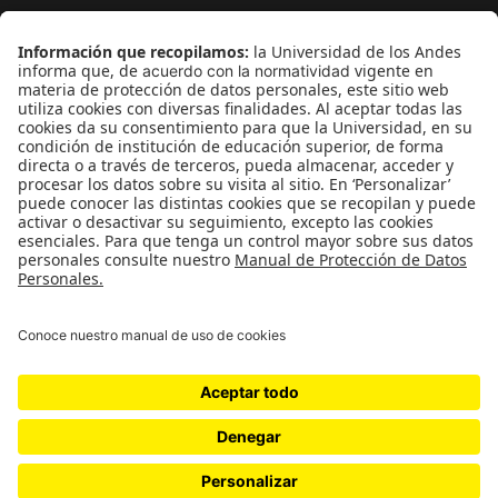
¿Quieres escribir en 070?
CONTÁCTANOS
cerosetenta@uniandes.edu.co
BOGOTÁ, COLOMBIA
NEWSLETTER
Suscríbase