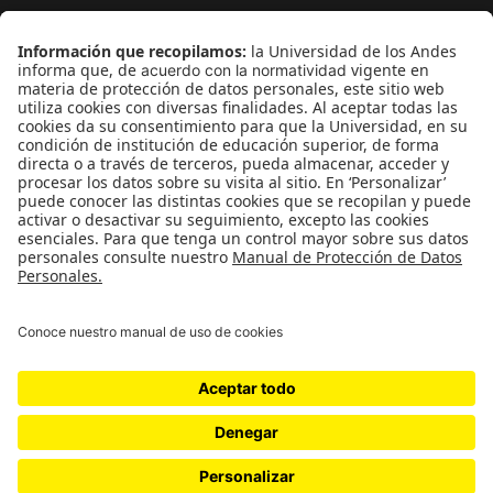
¿Quieres escribir en 070?
CONTÁCTANOS
cerosetenta@uniandes.edu.co
BOGOTÁ, COLOMBIA
NEWSLETTER
Suscríbase