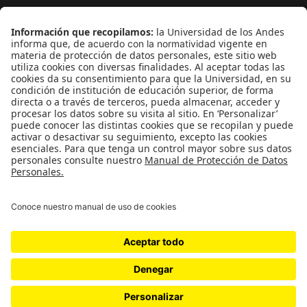
¿Quieres escribir en 070?
CONTÁCTANOS
cerosetenta@uniandes.edu.co
BOGOTÁ, COLOMBIA
NEWSLETTER
Suscríbase