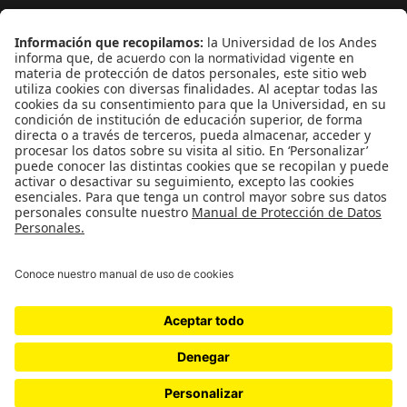
¿Quieres escribir en 070?
CONTÁCTANOS
cerosetenta@uniandes.edu.co
BOGOTÁ, COLOMBIA
NEWSLETTER
Suscríbase