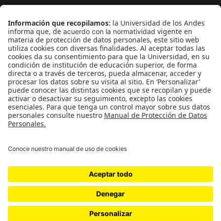
¿Quieres escribir en 070?
CONTÁCTANOS
cerosetenta@uniandes.edu.co
BOGOTÁ, COLOMBIA
NEWSLETTER
Suscríbase