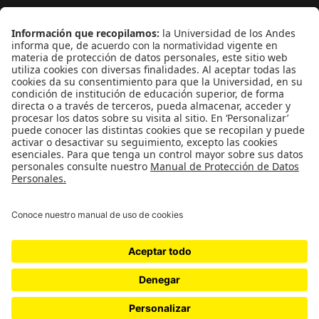
¿Quieres escribir en 070?
CONTÁCTANOS
cerosetenta@uniandes.edu.co
BOGOTÁ, COLOMBIA
NEWSLETTER
Suscríbase