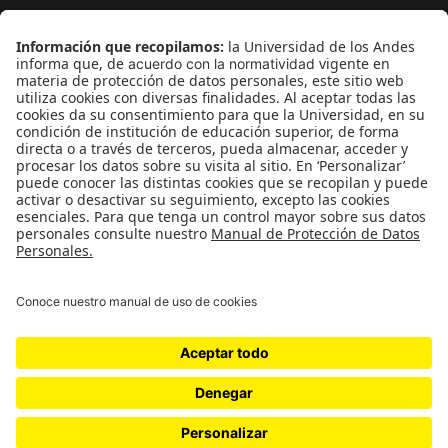
¿Quieres escribir en 070?
CONTÁCTANOS
cerosetenta@uniandes.edu.co
BOGOTÁ, COLOMBIA
NEWSLETTER
Suscríbase