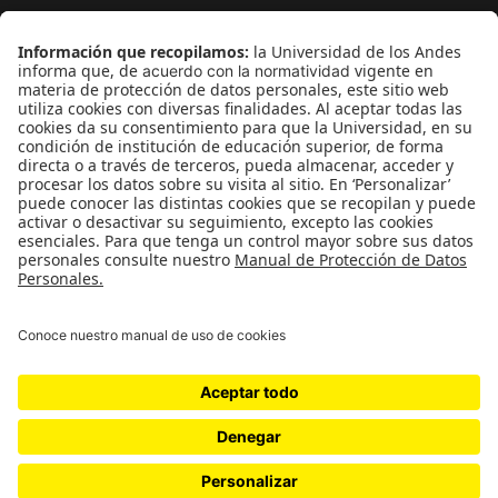
¿Quieres escribir en 070?
CONTÁCTANOS
cerosetenta@uniandes.edu.co
BOGOTÁ, COLOMBIA
NEWSLETTER
Suscríbase