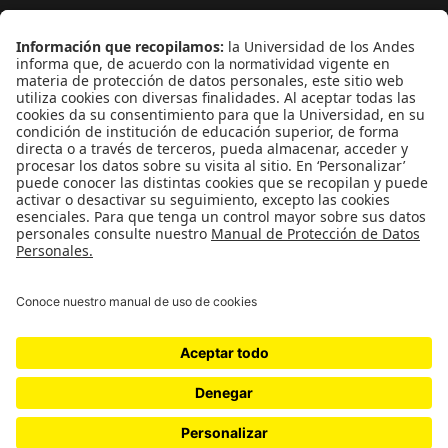
¿Quieres escribir en 070?
CONTÁCTANOS
cerosetenta@uniandes.edu.co
BOGOTÁ, COLOMBIA
NEWSLETTER
Suscríbase