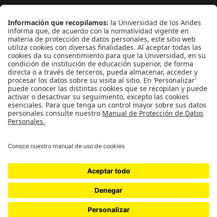
¿Quieres escribir en 070?
CONTÁCTANOS
cerosetenta@uniandes.edu.co
BOGOTÁ, COLOMBIA
NEWSLETTER
Suscríbase