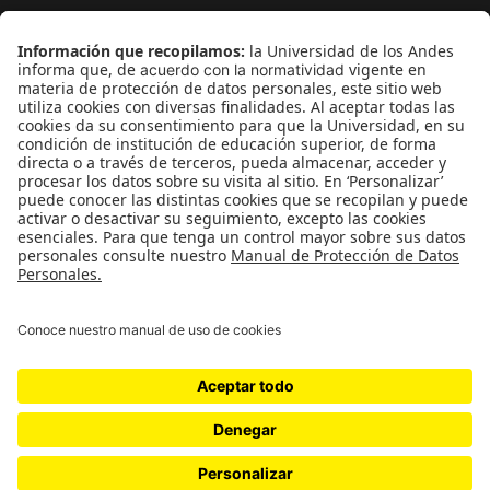
¿Quieres escribir en 070?
CONTÁCTANOS
cerosetenta@uniandes.edu.co
BOGOTÁ, COLOMBIA
NEWSLETTER
Suscríbase