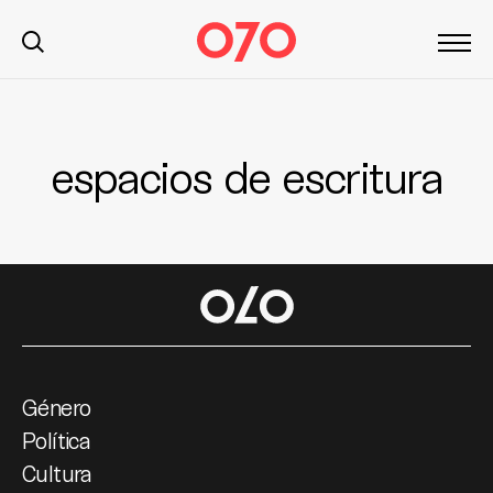
espacios de escritura
S
k
i
p
t
o
c
o
n
t
Género
e
Política
n
Cultura
t