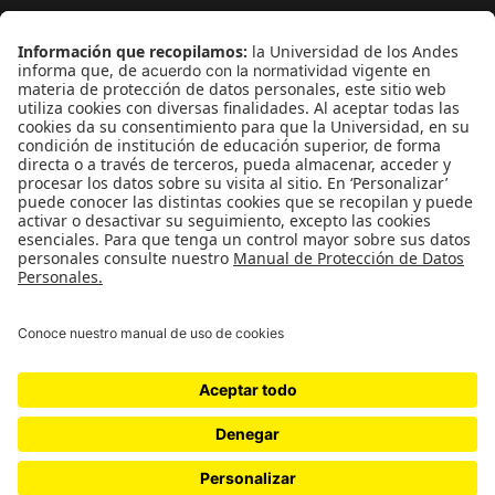
¿Quieres escribir en 070?
CONTÁCTANOS
cerosetenta@uniandes.edu.co
BOGOTÁ, COLOMBIA
NEWSLETTER
Suscríbase