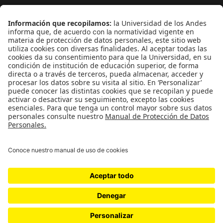
¿Quieres escribir en 070?
CONTÁCTANOS
cerosetenta@uniandes.edu.co
BOGOTÁ, COLOMBIA
NEWSLETTER
Suscríbase