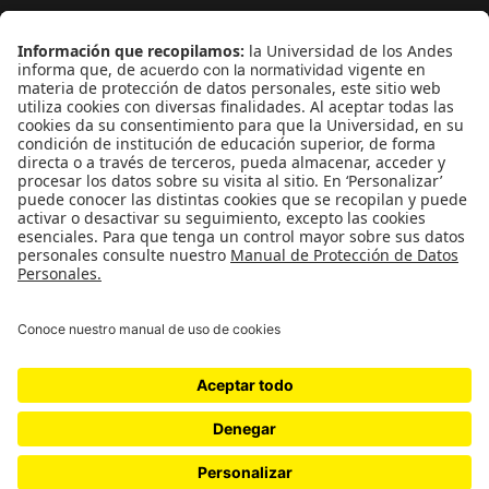
¿Quieres escribir en 070?
CONTÁCTANOS
cerosetenta@uniandes.edu.co
BOGOTÁ, COLOMBIA
NEWSLETTER
Suscríbase