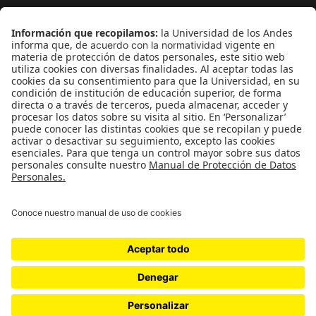
¿Quieres escribir en 070?
CONTÁCTANOS
cerosetenta@uniandes.edu.co
BOGOTÁ, COLOMBIA
NEWSLETTER
Suscríbase