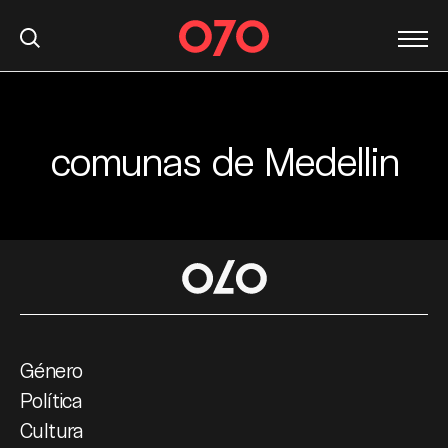
comunas de Medellin
S
k
i
p
t
o
c
o
n
t
Género
e
Política
n
Cultura
t