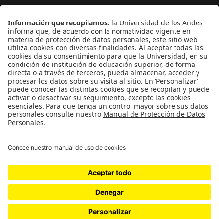
¿Quieres escribir en 070?
CONTÁCTANOS
cerosetenta@uniandes.edu.co
BOGOTÁ, COLOMBIA
NEWSLETTER
Suscríbase