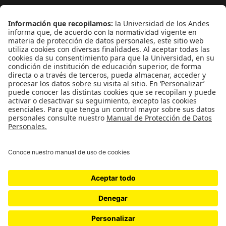
¿Quieres escribir en 070?
CONTÁCTANOS
cerosetenta@uniandes.edu.co
BOGOTÁ, COLOMBIA
NEWSLETTER
Suscríbase