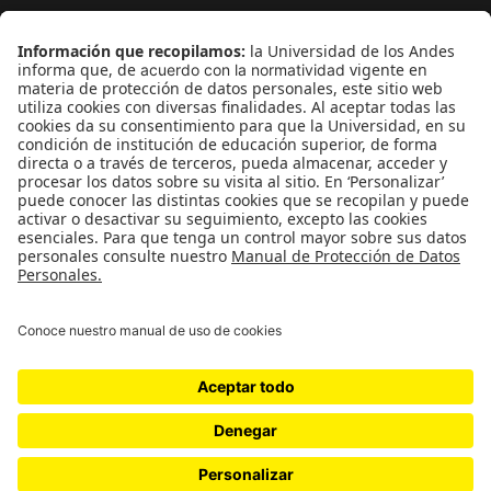
¿Quieres escribir en 070?
CONTÁCTANOS
cerosetenta@uniandes.edu.co
BOGOTÁ, COLOMBIA
NEWSLETTER
Suscríbase