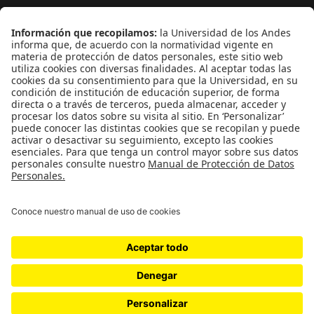
¿Quieres escribir en 070?
CONTÁCTANOS
cerosetenta@uniandes.edu.co
BOGOTÁ, COLOMBIA
NEWSLETTER
Suscríbase