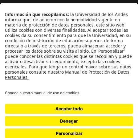
¿Quieres escribir en 070?
CONTÁCTANOS
cerosetenta@uniandes.edu.co
BOGOTÁ, COLOMBIA
NEWSLETTER
Suscríbase