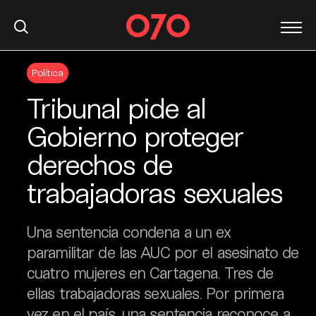
S
Política
k
i
Tribunal pide al
p
t
Gobierno proteger
o
derechos de
c
o
trabajadoras sexuales
n
t
e
Una sentencia condena a un ex
n
paramilitar de las AUC por el asesinato de
t
cuatro mujeres en Cartagena. Tres de
ellas trabajadoras sexuales. Por primera
vez en el país, una sentencia reconoce a