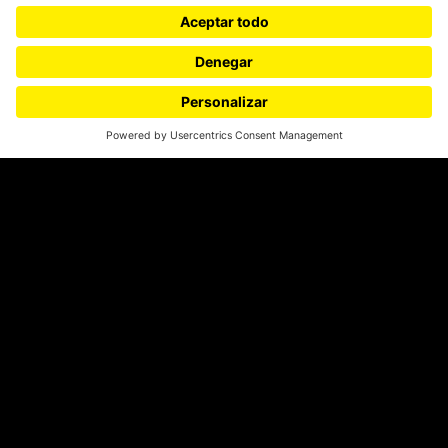
¿Quieres escribir en 070?
CONTÁCTANOS
cerosetenta@uniandes.edu.co
BOGOTÁ, COLOMBIA
NEWSLETTER
Suscríbase